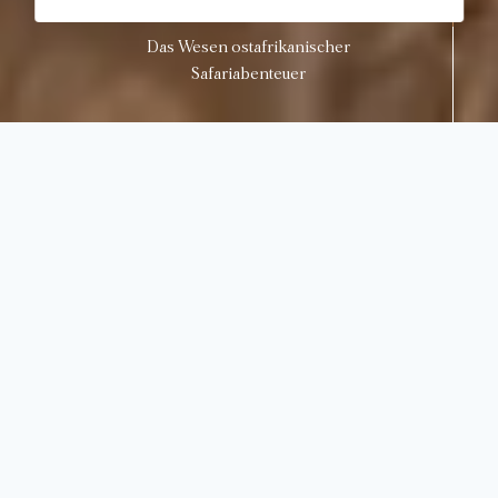
Das Wesen ostafrikanischer
Safariabenteuer
Glampen Sie in der Serengeti,
rustikal und stilvoll zugleich.
Ohne die Ablenkungen des modernen Lebens bietet
dieses authentische Tented Camp einen
spannenden Aufenthalt im Zelt in einer der
schönsten Naturlandschaften der Welt, ohne auf